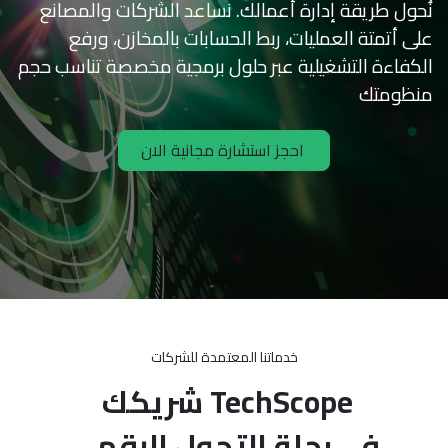
ول طريقة إدارة أعمالك. نساعد الشركات والمصانع
 أتمتة العمليات، ربط الحسابات بالمخازن، ورفع
فاءة التشغيلية عبر حلول برمجية مخصصة تناسب حجم
ومتك
احجز استشارة مجانية الان
خدماتنا المعتمدة للشركات
TechScope
شريكك
في رحلة التحول الرقمي