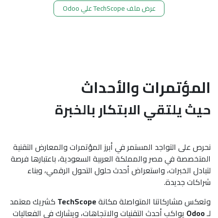
عرض ملف TechScope علي Odoo
مؤتمرات والأحداث
ث يلتقي الابتكار بالخبرة
 على التواجد المستمر في أبرز المؤتمرات والمعارض التقنية
خصصة في مصر والمملكة العربية السعودية، باعتبارها فرصة
دل الخبرات، واستعراض أحدث حلول التحول الرقمي، وبناء
كات جديدة.
كس مشاركاتنا المتواصلة مكانة
TechScope
كشريك معتمد
Od
يواكب أحدث التقنيات والاتجاهات، ويشارك في الفعاليات