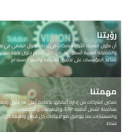
رؤيتنا
أن نكون الشريك الأول للشركات في رحلة التحول الرقمي في مصر
والمملكة العربية السعودية، من خلال تقديم حلول تقنية مبتكرة
تساعد المؤسسات على تحقيق الكفاءة والنمو المستدام.
مهمتنا
تمكين الشركات من إدارة أعمالها بكفاءة أعلى عبر حلول رقمية
متكاملة تشمل أنظمة ERP، والتطبيقات، والتكاملات،
والاستشارات، بما يتوافق مع احتياجات كل قطاع وطبيعة كل
نشاط.